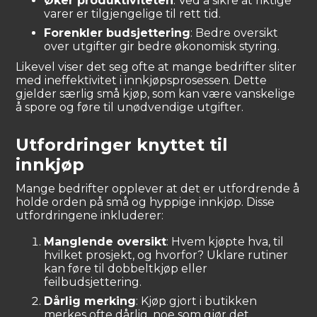
Øker produktiviteten
: Ved å sikre at riktige
varer er tilgjengelige til rett tid.
Forenkler budsjettering
: Bedre oversikt
over utgifter gir bedre økonomisk styring.
Likevel viser det seg ofte at mange bedrifter sliter
med ineffektivitet i innkjøpsprosessen. Dette
gjelder særlig små kjøp, som kan være vanskelige
å spore og føre til unødvendige utgifter.
Utfordringer knyttet til
innkjøp
Mange bedrifter opplever at det er utfordrende å
holde orden på små og hyppige innkjøp. Disse
utfordringene inkluderer:
Manglende oversikt
: Hvem kjøpte hva, til
hvilket prosjekt, og hvorfor? Uklare rutiner
kan føre til dobbeltkjøp eller
feilbudsjettering.
Dårlig merking
: Kjøp gjort i butikken
merkes ofte dårlig, noe som gjør det