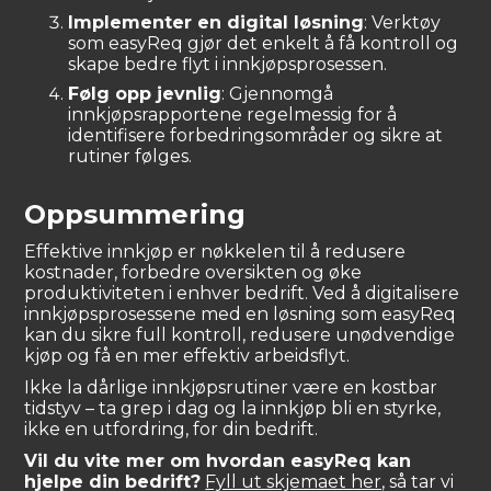
Implementer en digital løsning
: Verktøy
som easyReq gjør det enkelt å få kontroll og
skape bedre flyt i innkjøpsprosessen.
Følg opp jevnlig
: Gjennomgå
innkjøpsrapportene regelmessig for å
identifisere forbedringsområder og sikre at
rutiner følges.
Oppsummering
Effektive innkjøp er nøkkelen til å redusere
kostnader, forbedre oversikten og øke
produktiviteten i enhver bedrift. Ved å digitalisere
innkjøpsprosessene med en løsning som easyReq
kan du sikre full kontroll, redusere unødvendige
kjøp og få en mer effektiv arbeidsflyt.
Ikke la dårlige innkjøpsrutiner være en kostbar
tidstyv – ta grep i dag og la innkjøp bli en styrke,
ikke en utfordring, for din bedrift.
Vil du vite mer om hvordan easyReq kan
hjelpe din bedrift?
Fyll ut skjemaet her,
så tar vi