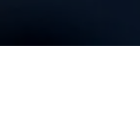
Hva er easy
Req
easyReq sørger for at du som bedriftseier på
forhånd kan godkjenne, redigere eller avslå
innkjøp før de skjer. Med digitale rekvisisjoner.
Erfaringer viser at ansatte blir mere prisbevist, de
tar bedre vare på utstyret, og bunnlinja styrkes
betraktelig ved at det ikke kommer regning på