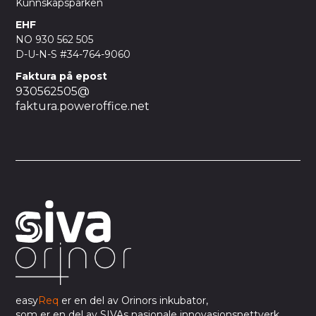
Kunnskapsparken
EHF
NO 930 562 505
D-U-N-S #34-764-9060
Faktura på epost
930562505@
faktura.poweroffice.net
easy
Req
er en del av Orinors inkubator,
som er en del av SIVAs nasjonale innovasjonsnettverk.