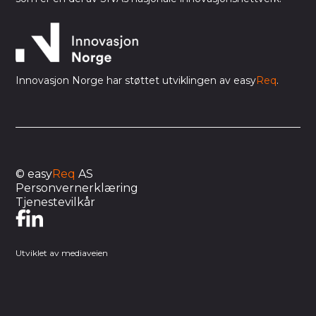
Innovasjon Norge har støttet utviklingen av easy
Req
.
© easy
Req
AS
Personvernerklæring
Tjenestevilkår
Utviklet av mediaveien