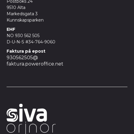
Postboks 24
9510 Alta
Markedsgata 3
Kunnskapsparken
EHF
NO 930 562 505
D-U-N-S #34-764-9060
Faktura på epost
930562505@
faktura.poweroffice.net